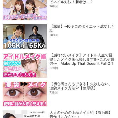
でネイル対決！勝者は...？
768回
【減量】-40キロのダイエット成功した
話
703回
【崩れないメイク】アイドル人生で習
得したメイク術伝授します!!〜これぞ最
強〜 Make Up That Doesn't Fall Off
689回
【初心者さんもできる】失敗しない、
涙袋メイク方法♡【整形級】
738回
大人のための上品メイク術【眉毛編】
若作りにならない