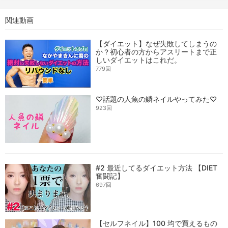
関連動画
【ダイエット】なぜ失敗してしまうの
か？初心者の方からアスリートまで正
しいダイエットはこれだ。
779回
♡話題の人魚の鱗ネイルやってみた♡
923回
#2 最近してるダイエット方法 【DIET
奮闘記】
697回
【セルフネイル】100 均で買えるもの