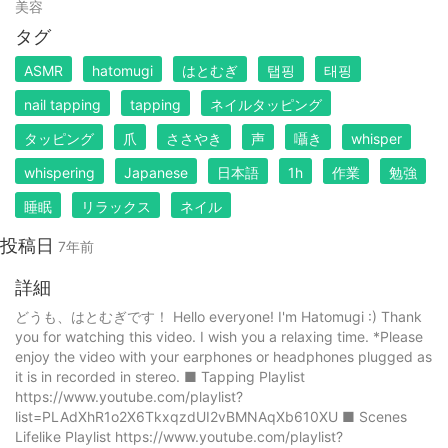
美容
タグ
ASMR
hatomugi
はとむぎ
탭핑
태핑
nail tapping
tapping
ネイルタッピング
タッピング
爪
ささやき
声
囁き
whisper
whispering
Japanese
日本語
1h
作業
勉強
睡眠
リラックス
ネイル
投稿日
7年前
詳細
どうも、はとむぎです！ Hello everyone! I'm Hatomugi :) Thank
you for watching this video. I wish you a relaxing time. *Please
enjoy the video with your earphones or headphones plugged as
it is in recorded in stereo. ■ Tapping Playlist
https://www.youtube.com/playlist?
list=PLAdXhR1o2X6TkxqzdUI2vBMNAqXb610XU ■ Scenes
Lifelike Playlist https://www.youtube.com/playlist?