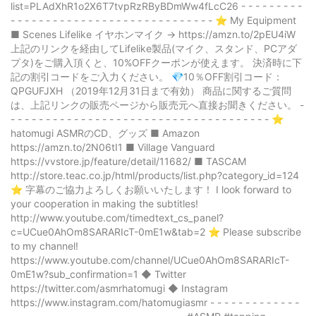
list=PLAdXhR1o2X6T7tvpRzRByBDmWw4fLcC26 - - - - - - - - -
- - - - - - - - - - - - - - - - - - - - - - - - - - - - - ⭐️ My Equipment
■ Scenes Lifelike イヤホンマイク → https://amzn.to/2pEU4iW
上記のリンクを経由してLifelike製品(マイク、スタンド、PCアダ
プタ)をご購入頂くと、10%OFFクーポンが使えます。 決済時に下
記の割引コードをご入力ください。 💎10％OFF割引コード：
QPGUFJXH （2019年12月31日まで有効） 商品に関するご質問
は、上記リンクの販売ページから販売元へ直接お聞きください。 -
- - - - - - - - - - - - - - - - - - - - - - - - - - - - - - - - - - - - - ⭐️
hatomugi ASMRのCD、グッズ ■ Amazon
https://amzn.to/2N06tI1 ■ Village Vanguard
https://vvstore.jp/feature/detail/11682/ ■ TASCAM
http://store.teac.co.jp/html/products/list.php?category_id=124
⭐️ 字幕のご協力よろしくお願いいたします！ I look forward to
your cooperation in making the subtitles!
http://www.youtube.com/timedtext_cs_panel?
c=UCue0AhOm8SARARIcT-0mE1w&tab=2 ⭐️ Please subscribe
to my channel!
https://www.youtube.com/channel/UCue0AhOm8SARARIcT-
0mE1w?sub_confirmation=1 ◆ Twitter
https://twitter.com/asmrhatomugi ◆ Instagram
https://www.instagram.com/hatomugiasmr - - - - - - - - - - - - -