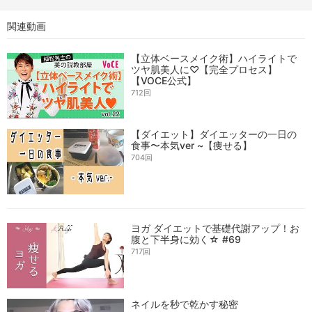
関連動画
【立体ベースメイク術】ハイライトで
ツヤ肌美人に♡【完全プロセス】
【VOCE公式】
712回
【ダイエット】ダイエッターの一日の
食事〜本気ver ~【痩せる】
704回
ヨガ ダイエットで基礎代謝アップ！お
腹と下半身に効く☆ #69
717回
ネイルを秒で乾かす秘密