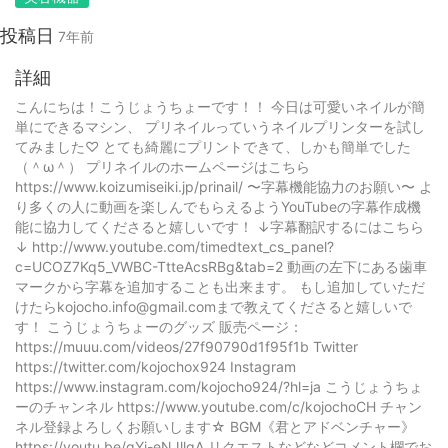
投稿日
7年前
詳細
こんにちは！こうじょうちょーです！！ 今日は可愛いネイルが簡
単にできるマシン、 プリネイルっていうネイルプリンターを試し
てみました♡ とても綺麗にプリントできて、しかも簡単でした
（＾ω＾） プリネイルのホームページはこちら
https://www.koizumiseiki.jp/prinail/ 〜字幕機能協力のお願い〜 よ
り多くの人に動画を楽しんでもらえるようYouTubeの字幕作成機
能に協力してくださると嬉しいです！ ↓字幕翻訳するにはこちら
↓ http://www.youtube.com/timedtext_cs_panel?
c=UCOZ7Kq5_VWBC-TtteAcsRBg&tab=2 動画の左下にある歯車
マークから字幕を追加することも出来ます。 もし追加していただ
けたらkojocho.info@gmail.comまで教えてくださると嬉しいで
す！ こうじょうちょーのグッズ 販売ページ：
https://muuu.com/videos/27f90790d1f95f1b Twitter
https://twitter.com/kojochox924 Instagram
https://www.instagram.com/kojocho924/?hl=ja こうじょうちょ
ーのチャンネル https://www.youtube.com/c/kojochoCH チャン
ネル登録よろしくお願いします☆ BGM《君とアドベンチャー》
https://youtu.be/qYj-eNJllgA リクエストなどなどコメント欄でお