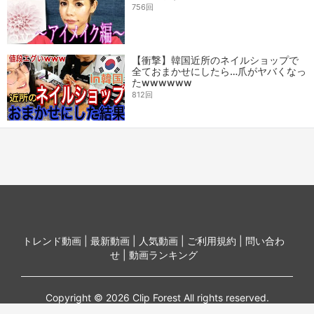
756回
【衝撃】韓国近所のネイルショップで
全ておまかせにしたら…爪がヤバくなっ
たwwwwww
812回
トレンド動画 |
最新動画 |
人気動画 |
ご利用規約 |
問い合わ
せ |
動画ランキング
Copyright © 2026 Clip Forest All rights reserved.