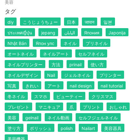
美容
タグ
diy
こうじょうちょー
日本
जापान
일본
ประเทศญี่ปุ่น
jepang
اليابان
Япония
Japonija
Nhật Bản
Япон улс
ネイル
プリネイル
オートネイル
ネイルアート
セルフネイル
ネイルプリンター
方法
prinail
使い方
ネイルデザイン
Nail
ジェルネイル
プリンター
写真
きれい
アート
nail design
nail tutorial
冬ネイル
スマホ
ビューティー
クリスマス
プレゼント
マニキュア
爪
プリント
おしゃれ
美容
gelnail
ネイル動画
セルフジェルネイル
塗り方
ポリッシュ
polish
Nailart
美容器具
美容機器