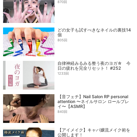
870回
どの女子も試すべきなネイルの裏技14
個
805回
自律神経みるみる整う夜のヨガ☆ 今
日の疲れを完全リセット！ #252
1233回
【音フェチ】Nail Salon RP personal
attention 〜ネイルサロン ロールプレ
イ〜【ASMR】
840回
【アイメイク】キャバ嬢流メイク術を
公開します！