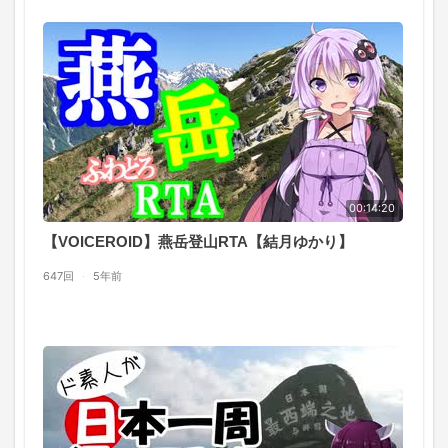
00:14:20
【VOICEROID】燕岳登山RTA【結月ゆかり】
647回
·
5年前