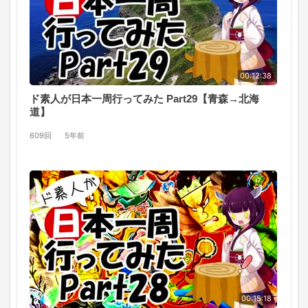
00:12:38
ド素人が日本一周行ってみた Part29【青森→北海
道】
609回
·
5年前
00:15:18