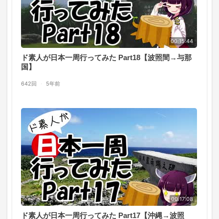
00:15:44
ド素人が日本一周行ってみた Part18【波照間→与那
国】
642回
·
5年前
00:17:08
ド素人が日本一周行ってみた Part17【沖縄→波照