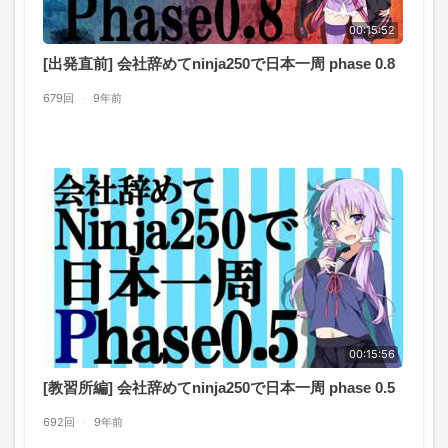
00:15:52
[出発直前] 会社辞めてninja250で日本一周 phase 0.8
679回
·
9年前
00:15:56
[教習所編] 会社辞めてninja250で日本一周 phase 0.5
692回
·
9年前