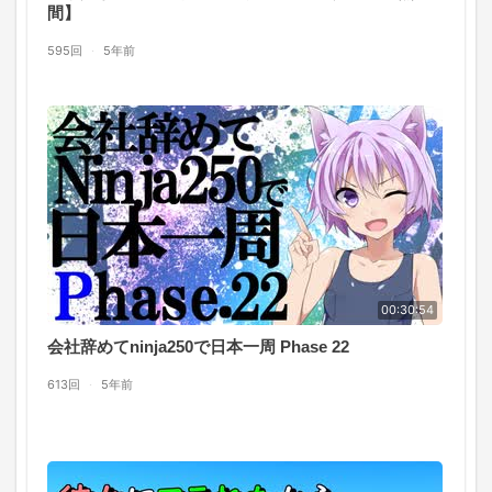
間】
595回
·
5年前
00:30:54
会社辞めてninja250で日本一周 Phase 22
613回
·
5年前