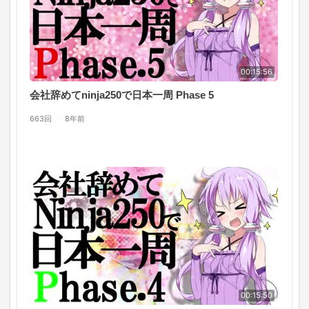
00:15:56
会社辞めてninja250で日本一周 Phase 5
663回
·
8年前
00:15:50