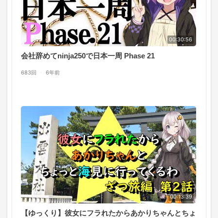
00:30:56
会社辞めてninja250で日本一周 Phase 21
683回
·
6年前
00:13:39
【ゆっくり】彼女にフラれたからあかりちゃんとちょ