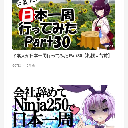
00:10:29
ド素人が日本一周行ってみた Part30【札幌→苫前】
607回
·
5年前