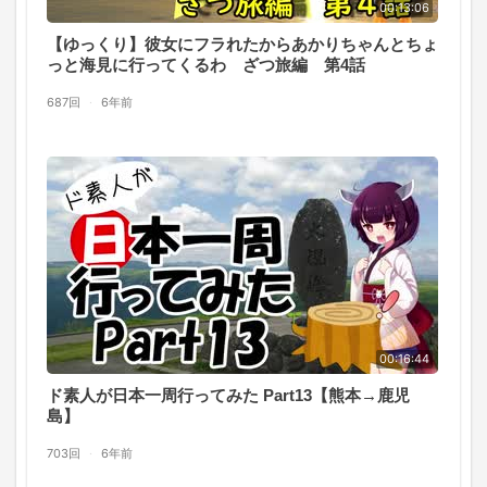
00:13:06
【ゆっくり】彼女にフラれたからあかりちゃんとちょ
っと海見に行ってくるわ ざつ旅編 第4話
687回
·
6年前
00:16:44
ド素人が日本一周行ってみた Part13【熊本→鹿児
島】
703回
·
6年前