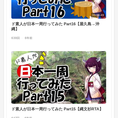
00:16:49
ド素人が日本一周行ってみた Part16【屋久島→沖
縄】
639回
·
6年前
00:12:24
ド素人が日本一周行ってみた Part15【縄文杉RTA】