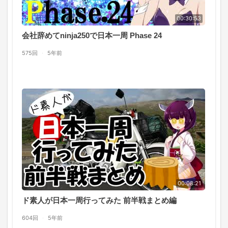
00:30:53
会社辞めてninja250で日本一周 Phase 24
575回
·
5年前
00:08:21
ド素人が日本一周行ってみた 前半戦まとめ編
604回
·
5年前