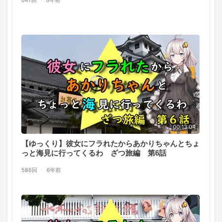
647回
·
6年前
00:13:04
【ゆっくり】彼女にフラれたからあかりちゃんとちょ
っと海見に行ってくるわ ざつ旅編 第6話
586回
·
6年前