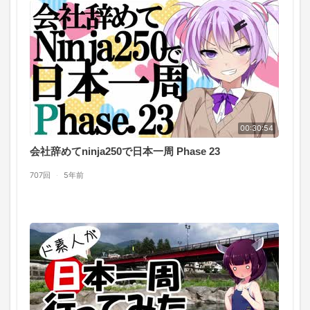
00:30:54
会社辞めてninja250で日本一周 Phase 23
707回
·
5年前