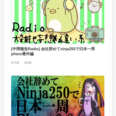
00:26:58
[中間報告Radio] 会社辞めてninja250で日本一周
phase番外編
675回
·
9年前