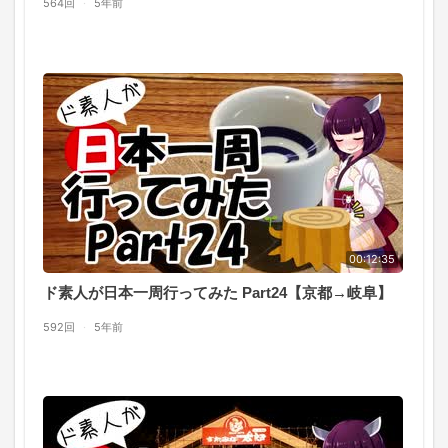
564回
·
5年前
00:12:35
ド素人が日本一周行ってみた Part24【京都→岐阜】
592回
·
5年前