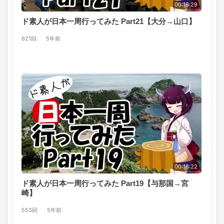
00:16:29
ド素人が日本一周行ってみた Part21【大分→山口】
621回
·
5年前
00:16:22
ド素人が日本一周行ってみた Part19【与那国→宮
崎】
553回
·
5年前