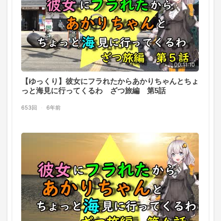
00:11:10
【ゆっくり】彼女にフラれたからあかりちゃんとちょ
っと海見に行ってくるわ ざつ旅編 第5話
653回
·
6年前