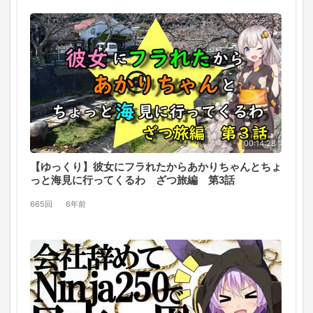
00:14:28
【ゆっくり】彼女にフラれたからあかりちゃんとちょ
っと海見に行ってくるわ ざつ旅編 第3話
665回
·
6年前