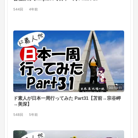
544回
·
4年前
00:13:11
ド素人が日本一周行ってみた Part31【苫前→宗谷岬
→美深】
548回
·
5年前