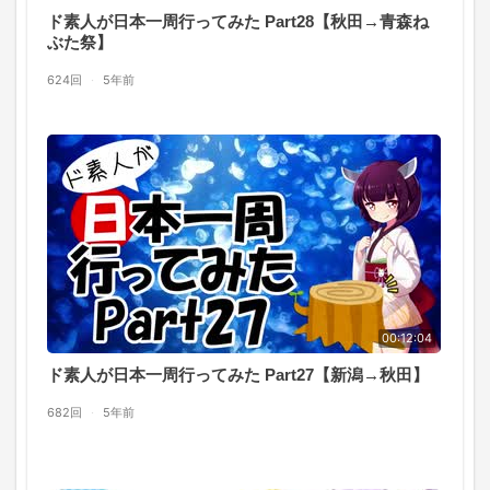
ド素人が日本一周行ってみた Part28【秋田→青森ね
ぶた祭】
624回
·
5年前
00:12:04
ド素人が日本一周行ってみた Part27【新潟→秋田】
682回
·
5年前