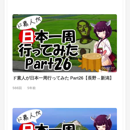
00:12:27
ド素人が日本一周行ってみた Part26【長野→新潟】
566回
·
5年前