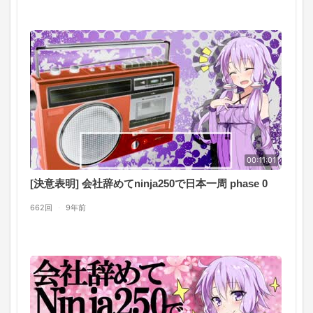
00:11:01
[決意表明] 会社辞めてninja250で日本一周 phase 0
662回
·
9年前