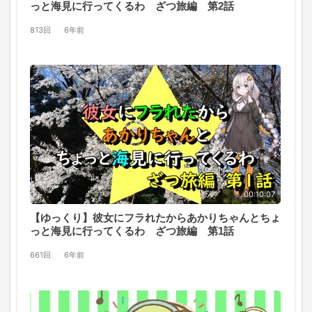
っと海見に行ってくるわ ざつ旅編 第2話
813回
·
6年前
00:10:07
【ゆっくり】彼女にフラれたからあかりちゃんとちょ
っと海見に行ってくるわ ざつ旅編 第1話
661回
·
6年前