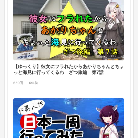
00:12:53
【ゆっくり】彼女にフラれたからあかりちゃんとちょ
っと海見に行ってくるわ ざつ旅編 第7話
650回
·
6年前