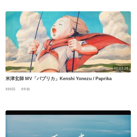
00:03:26
米津玄師 MV「パプリカ」Kenshi Yonezu / Paprika
886回
·
6年前