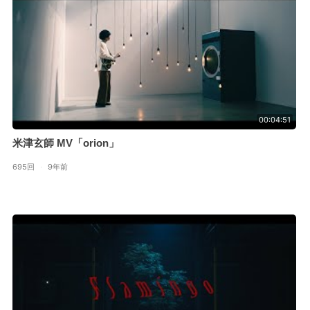
00:04:51
米津玄師 MV「orion」
695回
·
9年前