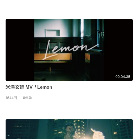
00:04:35
米津玄師 MV「Lemon」
1644回
·
8年前