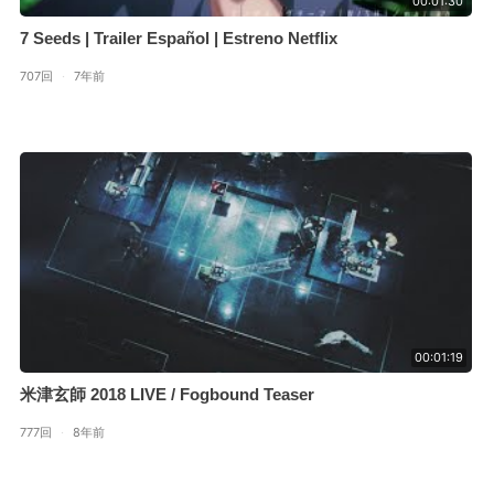
00:01:30
7 Seeds | Trailer Español | Estreno Netflix
707回
·
7年前
00:01:19
米津玄師 2018 LIVE / Fogbound Teaser
777回
·
8年前