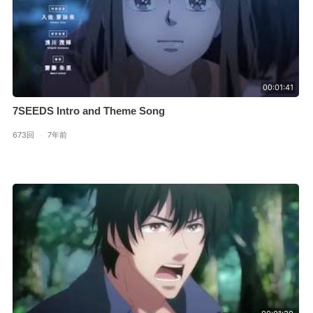
00:01:41
7SEEDS Intro and Theme Song
673回
·
7年前