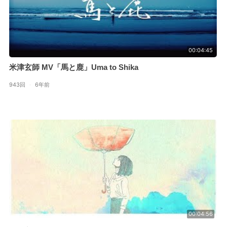
00:04:45
米津玄師 MV「馬と鹿」Uma to Shika
943回
·
6年前
00:04:56