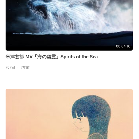
00:04:16
米津玄師 MV「海の幽霊」Spirits of the Sea
767回
·
7年前