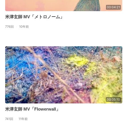
00:04:21
米津玄師 MV「メトロノーム」
776回
·
10年前
00:05:10
米津玄師 MV「Flowerwall」
741回
·
11年前