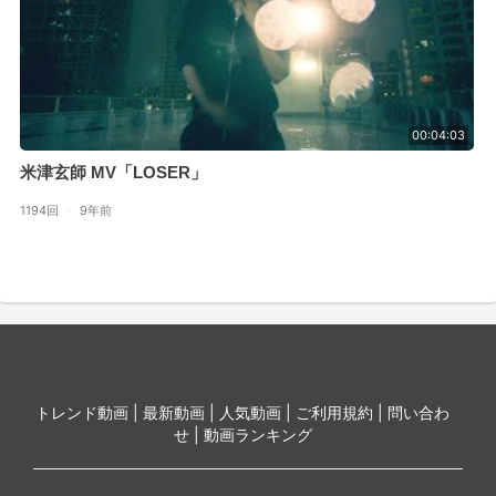
00:04:03
米津玄師 MV「LOSER」
1194回
·
9年前
トレンド動画 |
最新動画 |
人気動画 |
ご利用規約 |
問い合わ
せ |
動画ランキング