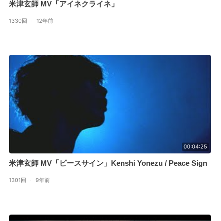
米津玄師 MV「アイネクライネ」
1330回
·
12年前
00:04:25
米津玄師 MV「ピースサイン」Kenshi Yonezu / Peace Sign
1301回
·
9年前