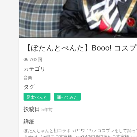
【ぼたんとぺんた】Booo! コ
762回
カテゴリ
音楽
タグ
足太ぺんた
踊ってみた
投稿日
5年前
詳細
ぼたんちゃんと初コラボヽ(*´ワ｀*)ノコスプレをして
ませm(__)m楽曲ご本家様：sm34067662振付ご本家様