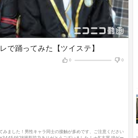
スプレで踊ってみた【ツイステ】
0
0
踊ってみました！男性キャラ同士の接触が多めです、ご注意ください
：sm34454628撮影協力ありがとうございました！→名古屋JRゲー