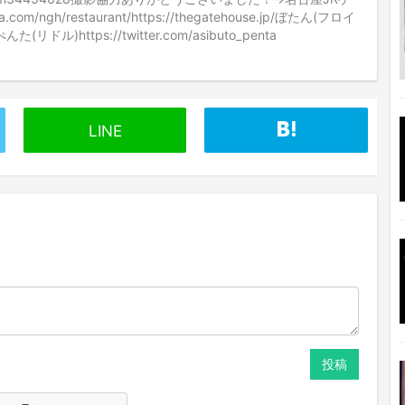
m/ngh/restaurant/https://thegatehouse.jp/ぼたん(フロイ
6)ぺんた(リドル)https://twitter.com/asibuto_penta
LINE
投稿