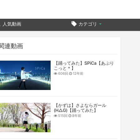
人気動画
カテゴリ
関連動画
【踊ってみた】SPiCa【あぷり
こっと＊】
606回
12年前
【かずは】さよならガール
(H△G)【踊ってみた】
515回
8年前