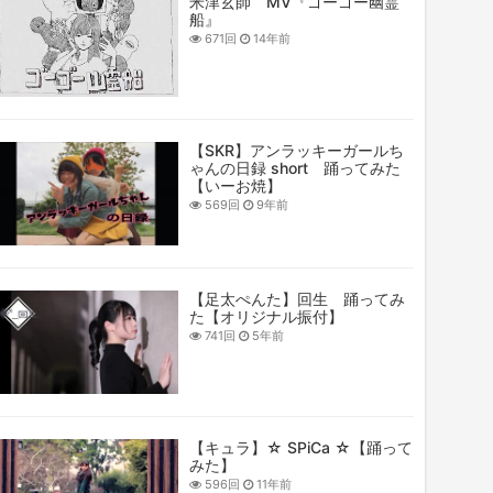
米津玄師 MV『ゴーゴー幽霊
船』
671回
14年前
【SKR】アンラッキーガールち
ゃんの日録 short 踊ってみた
【いーお焼】
569回
9年前
【足太ぺんた】回生 踊ってみ
た【オリジナル振付】
741回
5年前
【キュラ】☆ SPiCa ☆【踊って
みた】
596回
11年前