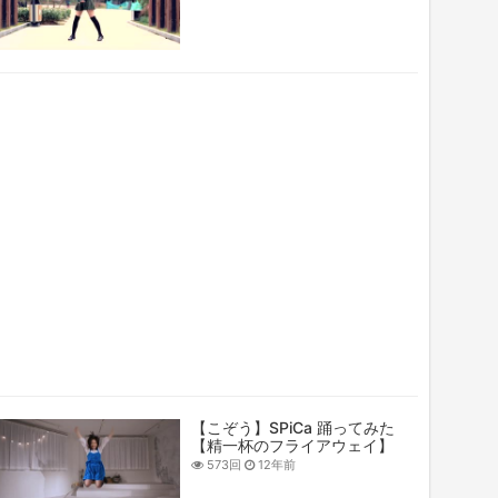
【こぞう】SPiCa 踊ってみた
【精一杯のフライアウェイ】
573回
12年前