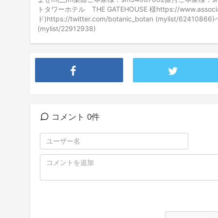
トタワーホテル THE GATEHOUSE 様https://www.associa.co
ド)https://twitter.com/botanic_botan (mylist/6241086
(mylist/22912938)
コメント 0件