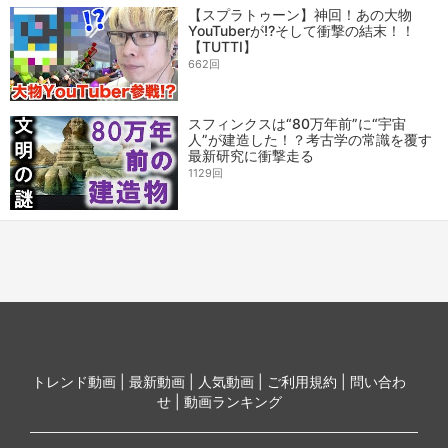
【スプラトゥーン】神回！あの大物
YouTuberが!?そして衝撃の結末！！
【TUTTI】
662回
スフィンクスは“80万年前”に“宇宙
人”が建造した！？考古学の常識を覆す
最新研究に衝撃走る
1129回
トレンド動画 |
最新動画 |
人気動画 |
ご利用規約 |
問い合わ
せ |
動画ランキング