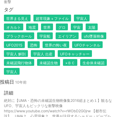
衝撃
タグ
世界まる見え
超常現象ｘファイル
宇宙人
オカルト
地震
世界
グロ
宇宙
太陽
ブラックホール
宇宙船
エイリアン
ufo墜落映像
UFO2015
恐怖
世界の怖い夜
UFOチャンネル
宇宙人 解剖
宇宙人 出産
UFOキャッチャー
未確認飛行物体
未確認生物
×ＢＣ
生命体未確認
宇宙人
投稿日
10年前
詳細
絶対に【UMA・恐怖の未確認生物映像集2016総まとめ１】観るな
UFO、宇宙人もビックリな衝撃映像
https://www.youtube.com/watch?v=rWObD2G0jrw 【都市伝
説】 UMA？ 心霊現象？ 世界が注目するシャドー・ピープル