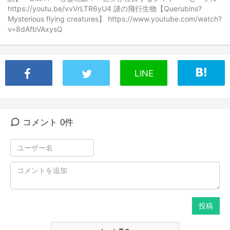
https://youtu.be/vvVrLTR6yU4 謎の飛行生物【Querubins?
Mysterious flying creatures】 https://www.youtube.com/watch?
v=8dAfbVAxysQ
LINE
コメント 0件
投稿