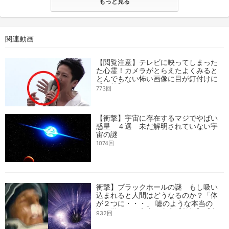
もっと見る
関連動画
【閲覧注意】テレビに映ってしまった
た心霊！カメラがとらえたよくみると
とんでもない怖い画像に目が釘付けに
【衝撃】２
773回
【衝撃】宇宙に存在するマジでやばい
惑星 ４選 未だ解明されていない宇
宙の謎
1074回
衝撃】ブラックホールの謎 もし吸い
込まれると人間はどうなるのか？「体
が２つに・・・」 嘘のような本当の
話 驚くべき宇宙の事実【驚愕】【宇
932回
宙】