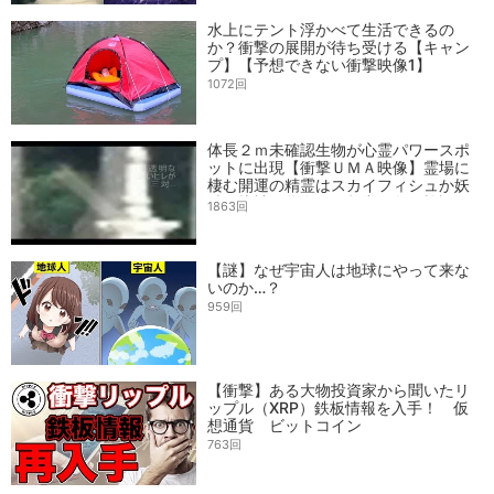
水上にテント浮かべて生活できるの
か？衝撃の展開が待ち受ける【キャン
プ】【予想できない衝撃映像1】
1072回
体長２ｍ未確認生物が心霊パワースポ
ットに出現【衝撃ＵＭＡ映像】霊場に
棲む開運の精霊はスカイフィシュか妖
精か龍神の化身か！超常現象を検証
1863回
【謎】なぜ宇宙人は地球にやって来な
いのか…？
959回
【衝撃】ある大物投資家から聞いたリ
ップル（XRP）鉄板情報を入手！ 仮
想通貨 ビットコイン
763回