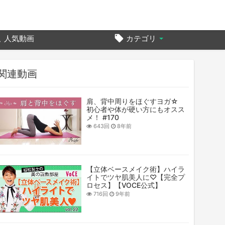
人気動画
カテゴリ
関連動画
肩、背中周りをほぐすヨガ☆
初心者や体が硬い方にもオスス
メ！ #170
643回
8年前
【立体ベースメイク術】ハイラ
イトでツヤ肌美人に♡【完全プ
ロセス】【VOCE公式】
716回
9年前