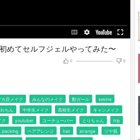
初めてセルフジェルやってみた〜
0
0
デカ目メイク
みんなのメイク
動ガール
sekine
ざわちん
中学生メイク
高校生メイク
キャンメイク
イク
youtuber
ユーチューバー
とりちゃん
trip
packing
ヘアアレンジ
hair
arrange
ツヤ肌