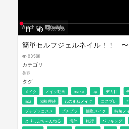
簡単セルフジェルネイル！！ 〜
835回
カテゴリ
美容
タグ
メイク
メイク動画
make
up
デカ目
risa
関根理紗
ものまねメイク
コスプレ
プチプラコスメ
プチプラ
簡単メイク
時短メ
とりっぷちゃんねる
海外
旅行
パッキング