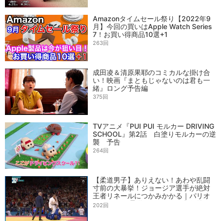
Amazonタイムセール祭り【2022年9
月】今回の買いはApple Watch Series
7！お買い得商品10選+1
263回
成田凌＆清原果耶のコミカルな掛け合
い！映画『まともじゃないのは君も一
緒』ロング予告編
375回
TVアニメ『PUI PUI モルカー DRIVING
SCHOOL』第2話 白塗りモルカーの逆
襲 予告
264回
【柔道男子】ありえない！あわや乱闘
寸前の大暴挙！ジョージア選手が絶対
王者リネールにつかみかかる｜パリオ
リンピック 柔道男子100キロ超級準々
202回
決勝