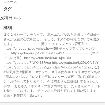
ニュース
タグ
投稿日
1年前
詳細
２０２４シーズンをもって、 清水エスパルスを退団した権田修一
さんが現在の心境を語る。 そして、未来の移籍先についても言及
します！ ---------------- 提供： チャップアップ育毛剤：
https://chapup.jp/odlvches2pw459 チャップアップシャンプ
ー： https://chapup.jp/odlvblas1pw494 ---------------- 【マイ
アミの奇跡】 https://youtu.be/Ks4GlKjmIDM
https://youtu.be/FfWKk18FAog https://youtu.be/ig29UGAi5pY
https://youtu.be/oE4qcZEyV_Q https://youtu.be/oE4qcZEyV_Q
#前園真聖 #権田修一 #サッカー #日本代表 #FC東京 #サガン鳥栖
#清水エスパルス #ロンドン五輪 #カタールW杯 【遊びの募集コメ
ントお待ちしております！】 今後前園さんに挑戦してもらいたい
事や、 おじさんにオススメの遊び情報など、 たくさんのコメント
お待ちしております。 チャンネル登録も宜しくお願い致します！
企画・制作協力：Bullz inc.