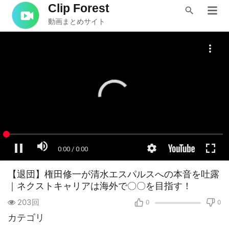
Clip Forest
動画まとめサイト
【退団】権田修一が清水エスパルスへの本音を吐露
｜ネクストキャリアは海外で〇〇を目指す！
203回
0
0
カテゴリ