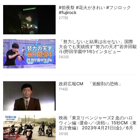
#前夜祭 #花火がきれい #フジロック
#fujirock
277回
「努力しないと結果は出せない」国際
大会でも実績残す“努力の天才”岩井田駿
斗(野田学園中1年)インタビュー
282回
政府広報CM 「覚醒剤の恐怖」
714回
映画『東京リベンジャーズ2 血のハロ
ウィン編 -運命-／-決戦-』15秒CM（東
京卍會編） 2023年4月21日(金)／6月
30日(金)前後編2部作公開
261回