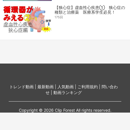
【狭心症】虚血性心疾患① 狭心症の
種類と治療薬 医療系学生必見！
175回
トレンド動画 |
最新動画 |
人気動画 |
ご利用規約 |
問い合わ
せ |
動画ランキング
Copyright © 2026 Clip Forest All rights reserved.