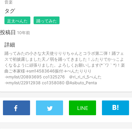
音楽
タグ
足太ぺんた
踊ってみた
投稿日
10年前
詳細
踊ってみたの小さな大天使りりりちゃんとコラボ第二弾！踊フェ
スで初披露しました天ノ弱を踊ってきました！ふたりでかっこよ
くなるように頑張りました。よろしくお願いします(*´ワ｀*)！楽
曲ご本家様→sm14583646振付→ぺんたりりり
→mylist/20893695 co1325276 ＠ri_ri_ri_5ぺんた
→mylist/22912938 co1358080 @Asibuto_Penta
LINE