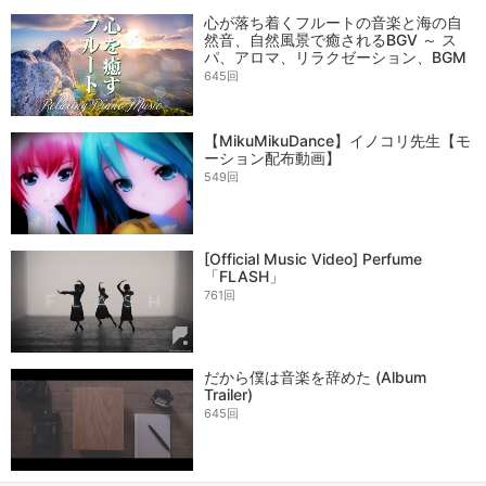
心が落ち着くフルートの音楽と海の自
然音、自然風景で癒されるBGV ～ ス
パ、アロマ、リラクゼーション、BGM
645回
【MikuMikuDance】イノコリ先生【モ
ーション配布動画】
549回
[Official Music Video] Perfume
「FLASH」
761回
だから僕は音楽を辞めた (Album
Trailer)
645回