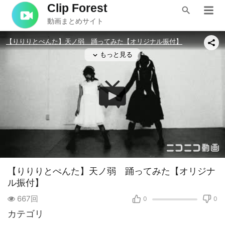
Clip Forest
動画まとめサイト
【りりりとぺんた】天ノ弱 踊ってみた【オリジナ
ル振付】
667回
0
0
カテゴリ