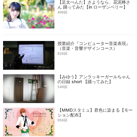
【足太ぺんた】さようなら、花泥棒さ
ん 踊ってみた【in ローザンベリー】
496回
授業紹介『コンピューター音楽表現』
（音楽・音響デザインコース）
626回
【みゆう】アンラッキーガールちゃん
の日録 short 【踊ってみた】
549回
【MMDスタミュ】君色に染まる【モー
ション配布】
956回