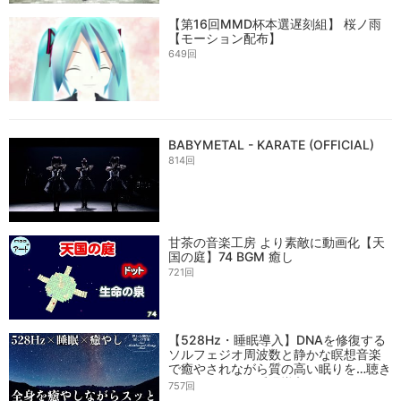
【第16回MMD杯本選遅刻組】 桜ノ雨
【モーション配布】
649回
BABYMETAL - KARATE (OFFICIAL)
814回
甘茶の音楽工房 より素敵に動画化【天
国の庭】74 BGM 癒し
721回
【528Hz・睡眠導入】DNAを修復する
ソルフェジオ周波数と静かな瞑想音楽
で癒やされながら質の高い眠りを…聴き
ながらスーッと睡眠導入、ストレス緩
757回
和、疲労回復