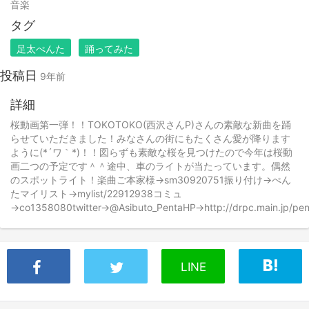
音楽
タグ
足太ぺんた
踊ってみた
投稿日
9年前
詳細
桜動画第一弾！！TOKOTOKO(西沢さんP)さんの素敵な新曲を踊
らせていただきました！みなさんの街にもたくさん愛が降ります
ように(*´ワ｀*)！！図らずも素敵な桜を見つけたので今年は桜動
画二つの予定です＾＾途中、車のライトが当たっています。偶然
のスポットライト！楽曲ご本家様→sm30920751振り付け→ぺん
たマイリスト→mylist/22912938コミュ
→co1358080twitter→@Asibuto_PentaHP→http://drpc.main.jp/pen
LINE