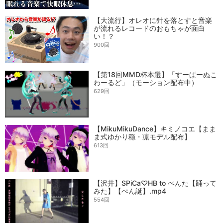
【大流行】オレオに針を落とすと音楽
が流れるレコードのおもちゃが面白
い！？
900回
【第18回MMD杯本選】「すーぱーぬこ
わーるど」（モーション配布中）
629回
【MikuMikuDance】キミノコエ【まま
ま式ゆかり穏・凛モデル配布】
613回
【沢井】SPiCa♡HB to ぺんた【踊って
みた】【ぺん誕】.mp4
554回