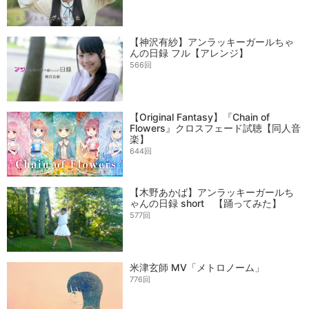
【神沢有紗】アンラッキーガールちゃ
んの日録 フル【アレンジ】
566回
【Original Fantasy】『Chain of
Flowers』クロスフェード試聴【同人音
楽】
644回
【木野あかば】アンラッキーガールち
ゃんの日録 short 【踊ってみた】
577回
米津玄師 MV「メトロノーム」
776回