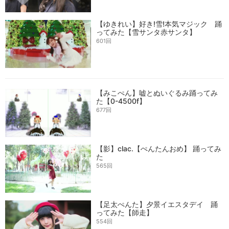
【ゆきれい】好き!雪!本気マジック 踊
ってみた【雪サンタ赤サンタ】
601回
【みこぺん】嘘とぬいぐるみ踊ってみ
た【0-4500f】
677回
【影】clac.【ぺんたんおめ】 踊ってみ
た
565回
【足太ぺんた】夕景イエスタデイ 踊
ってみた【師走】
554回