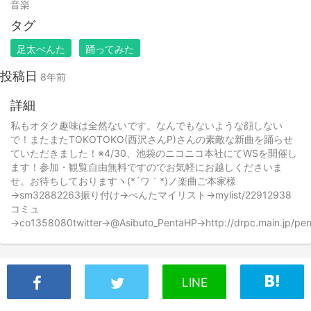
音楽
タグ
足太ぺんた
踊ってみた
投稿日
8年前
詳細
私もオタク趣味は全然ないです。なんでもないような顔しない
で！またまたTOKOTOKO(西沢さんP)さんの素敵な新曲を踊らせ
ていただきました！※4/30、池袋のニコニコ本社にてWSを開催し
ます！参加・観覧自由無料ですのでお気軽にお越しくださいま
せ。お待ちしておりますヽ(*´ワ｀*)ノ楽曲ご本家様
→sm32882263振り付け→ぺんたマイリスト→mylist/22912938
コミュ
→co1358080twitter→@Asibuto_PentaHP→http://drpc.main.jp/pen
LINE