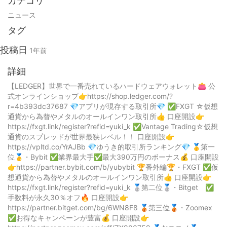
カテゴリ
ニュース
タグ
投稿日
1年前
詳細
【LEDGER】世界で一番売れているハードウェアウォレット👛 公
式オンラインショップ👉https://shop.ledger.com/?
r=4b393dc37687 💎アプリが現存する取引所💎 ✅FXGT ☆仮想
通貨から為替やメタルのオールインワン取引所👍 口座開設👉
https://fxgt.link/register?refid=yuki_k ✅Vantage Trading☆仮想
通貨のスプレッドが世界最狭レベル！！ 口座開設👉
https://vpltd.co/YrAJBb 💎ゆうき的取引所ランキング💎 🥇第一
位🥇・Bybit ✅業界最大手✅最大390万円のボーナス💰 口座開設
👉https://partner.bybit.com/b/yubybit 🏆番外編🏆・FXGT ✅仮
想通貨から為替やメタルのオールインワン取引所👍 口座開設👉
https://fxgt.link/register?refid=yuki_k 🥈第二位🥈・Bitget ✅
手数料が永久30％オフ🔥 口座開設👉
https://partner.bitget.com/bg/6WN8F8 🥉第三位🥉・Zoomex
✅お得なキャンペーンが豊富💰 口座開設👉