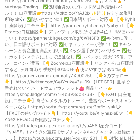
https://partner.zoomex.com/aff/ZX900759 🏅おススメ🏅・
Vantage Trading ✅仮想通貨のスプレッドが世界最狭レベ
ル！！ 口座開設👉https://vpltd.co/YrAJBb ✨超✨おすすめ取引
所Bybit🎶 ✅使いやすさNo.1 ✅日本語サポート対応👍 【👇Bybit
口座開設はコチラ👇】 https://partner.bybit.com/b/yubybit 【👇
Bitgetの口座開設👇】デリバティブ取引所で世界4位！UIが使いや
すい！ https://partner.bitget.com/bg/6WN8F8 ✅初心者に優し
い、日本語サポートに対応 ✅セキュリティーが強い！ ✅キャン
ペーンと資産運用商品が多い ✅メッシ選手がアンバサダー ✅ゼ
ロカットシステムによって追証なし ✅レバレッジ最大125倍、ア
ルトコインが豊富 【👇Zoomex口座開設👇】リンクから口座開設
すると1ヶ月間 取引手数料30％OFF🔥使いやすさはBybit級👍
https://partner.zoomex.com/aff/ZX900759 【👇Xのフォロー
👇】 https://twitter.com/GetYoukey?s=09 【LEDGER】世界で一
番売れているハードウェアウォレット👛 商品サイト👉
https://shop.ledger.com/?r=4b393dc37687 【👇FXGT 口座開
設はコチラ👇】為替やメタルのトレード、豊富なボーナスキャン
ペーンなら!! https://portal.fxgt.com/register?refid=yuki_k
【FXGTの使い方ガイド👇】 https://youtu.be/XKynaz-sElw 【👇
ApeX PROの口座開設はコチラ👇】
https://affiliates.pro.apex.exchange/b/yu458 (紹介コード
『yu458』) ゆうきの宝箱【サブチャンネルのチャンネル登録はコ
チラ】 https://youtube.com/user/youkey1201 【👇Official LINE