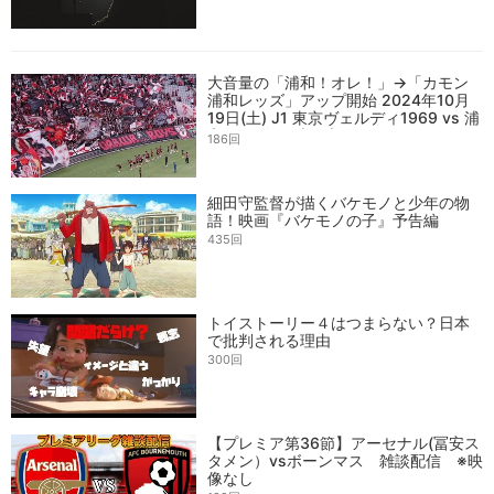
大音量の「浦和！オレ！」→「カモン
浦和レッズ」アップ開始 2024年10月
19日(土) J1 東京ヴェルディ1969 vs 浦
和レッズ @ 味の素スタジアム
186回
細田守監督が描くバケモノと少年の物
語！映画『バケモノの子』予告編
435回
トイストーリー４はつまらない？日本
で批判される理由
300回
【プレミア第36節】アーセナル(冨安ス
タメン）vsボーンマス 雑談配信 ※映
像なし