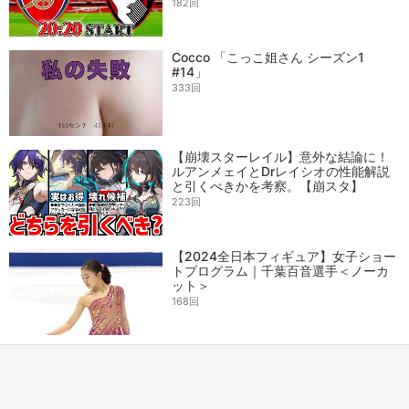
182回
Cocco 「こっこ姐さん シーズン1
#14」
333回
【崩壊スターレイル】意外な結論に！
ルアンメェイとDrレイシオの性能解説
と引くべきかを考察。【崩スタ】
223回
【2024全日本フィギュア】女子ショー
トプログラム｜千葉百音選手＜ノーカ
ット＞
168回